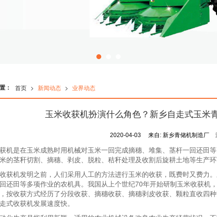
置：
首页
>
新闻动态
>
业界动态
玉米收获机扮演什么角色？新乡自走式玉米
2020-04-03
来自:
新乡青储机制造厂
获机是在玉米成熟时用机械对玉米一回完成摘穗、堆集、茎杆一回还田等
米的茎秆切割、摘穗、剥皮、脱粒、秸秆处理及收割后旋耕土地等生产环
收获机发明之前，人们采用人工的方法进行玉米的收获，既费时又费力。
回还田等多项作业的农机具。我国从上个世纪70年开始研制玉米收获机，
，按收获方式经历了分段收获、摘穗收获、摘穗剥皮收获、颗粒直收四种
走式收获机发展速度快。