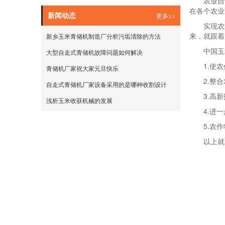
农业自
在各个农业
更多>>
新闻动态
实现农
来，就跟着
新乡玉米青储机制造厂分析污垢清除的方法
中国玉
大型自走式青储机故障问题如何解决
1.使
青储机厂家祝大家元旦快乐
2.整
自走式青储机厂家设备采用的是哪种收割设计
3.高
浅析玉米收获机械的发展
4.进
5.农
以上就