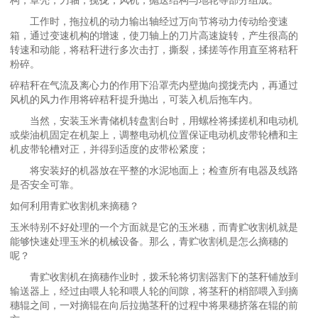
工作时，拖拉机的动力输出轴经过万向节将动力传动给变速
箱，通过变速机构的增速，使刀轴上的刀片高速旋转，产生很高的
转速和动能，将秸秆进行多次击打，撕裂，揉搓等作用直至将秸秆
粉碎。
碎秸秆在气流及离心力的作用下沿罩壳内壁抛向搅拢壳内，再通过
风机的风力作用将碎秸秆提升抛出，可装入机后拖车内。
当然，安装玉米青储机转盘割台时，用螺栓将揉搓机和电动机
或柴油机固定在机架上，调整电动机位置保证电动机皮带轮槽和主
机皮带轮槽对正，并得到适度的皮带松紧度；
将安装好的机器放在平整的水泥地面上；检查所有电器及线路
是否安全可靠。
如何利用青贮收割机来摘穗？
玉米特别不好处理的一个方面就是它的玉米穗，而青贮收割机就是
能够快速处理玉米的机械设备。那么，青贮收割机是怎么摘穗的
呢？
青贮收割机在摘穗作业时，拨禾轮将切割器割下的茎秆铺放到
输送器上，经过由喂人轮和喂人轮的间隙，将茎秆的梢部喂入到摘
穗辊之间，一对摘辊在向后拉抛茎秆的过程中将果穗挤落在辊的前