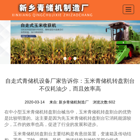
首页
产品展示
新闻动态
图库展示
公司介绍
自走式青储机设备厂家告诉你：玉米青储机转盘割台
留言反馈
不仅耗油少，而且效率高
联系我们
2020-03-14
来自:
新乡青储机制造厂
浏览次数:602
LBS
在中小型玉米青储机转盘割台械当中，玉米青储机转盘割台的优势
是比较明显的。这主要是因为先玉米青储机转盘割台它消耗能源较
少，工作的效率也高，促进了行业的发展和进步。
玉米青储机转盘割台主要结构是有悬挂装置，变速箱及传动结
构，罩壳，刀轴，搅拢，风机，抛送结构与地轮等部分组成。