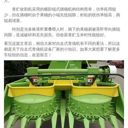
方。
青贮收割机采用的横卧辊式摘穗机构结构简单，功率耗用较
少，但在摘穗时由于果穗的小端先抵辊隙，籽粒的咬伤率较高，摘
辊易堵塞。
特别是当多株茎秆重叠喂人时，摘下的果穗易被茎秆带向摘辊
间隙，造成破碎和丢失损失。但收获青贮玉米时性能较好。
看完这篇文章后，相信大家对自走式青储机有不同的看法，所以这
都是关于自走式青储机设备厂家的小知识。如果大家想要了解更多
车轮组的信息，欢迎留言！