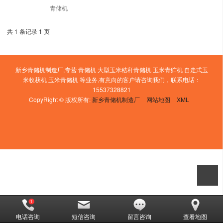
青储机
共 1 条记录 1 页
新乡青储机制造厂,专营 青储机 大型玉米秸秆青储机 玉米青贮机 自走式玉
米收获机 玉米青储机 等业务,有意向的客户请咨询我们，联系电话：
15537328821
CopyRight © 版权所有:
新乡青储机制造厂
网站地图
XML
电话咨询
短信咨询
留言咨询
查看地图